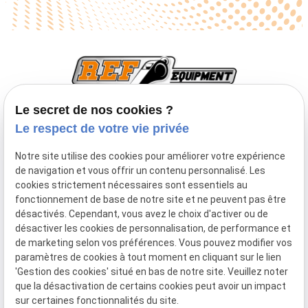
Le secret de nos cookies ?
Le respect de votre vie privée
TVA Intracommunautaire :
BE0747933643
Notre site utilise des cookies pour améliorer votre expérience
Inscription à la newsletter
de navigation et vous offrir un contenu personnalisé. Les
cookies strictement nécessaires sont essentiels au
fonctionnement de base de notre site et ne peuvent pas être
désactivés. Cependant, vous avez le choix d'activer ou de
désactiver les cookies de personnalisation, de performance et
de marketing selon vos préférences. Vous pouvez modifier vos
paramètres de cookies à tout moment en cliquant sur le lien
Mentions
Politique de
Plan du
Gestion
'Gestion des cookies' situé en bas de notre site. Veuillez noter
légales
confidentialité
site
des
que la désactivation de certains cookies peut avoir un impact
sur certaines fonctionnalités du site.
cookies