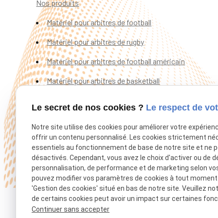
Nos produits
Matériel pour arbitres de football
Matériel pour arbitres de rugby
Matériel pour arbitres de football américain
Matériel pour arbitres de basketball
Matériel pour arbitres d’autres sports
Le secret de nos cookies ?
Le respect de vot
Nos services
Notre site utilise des cookies pour améliorer votre expérien
offrir un contenu personnalisé. Les cookies strictement né
Actualités
essentiels au fonctionnement de base de notre site et ne 
Contact
désactivés. Cependant, vous avez le choix d'activer ou de d
personnalisation, de performance et de marketing selon vo
pouvez modifier vos paramètres de cookies à tout moment en
'Gestion des cookies' situé en bas de notre site. Veuillez no
de certains cookies peut avoir un impact sur certaines fonct
Continuer sans accepter