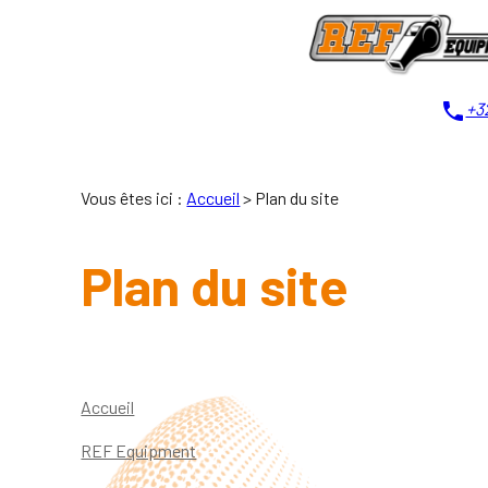
Panneau de gestion des cookies
phone
+32
Vous êtes ici :
Accueil
> Plan du site
Plan du site
Accueil
REF Equipment