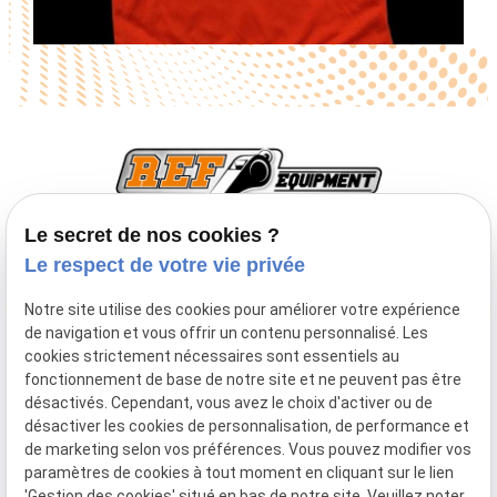
Le secret de nos cookies ?
Le respect de votre vie privée
TVA Intracommunautaire :
BE0747933643
Notre site utilise des cookies pour améliorer votre expérience
Inscription à la newsletter
de navigation et vous offrir un contenu personnalisé. Les
cookies strictement nécessaires sont essentiels au
fonctionnement de base de notre site et ne peuvent pas être
désactivés. Cependant, vous avez le choix d'activer ou de
désactiver les cookies de personnalisation, de performance et
de marketing selon vos préférences. Vous pouvez modifier vos
paramètres de cookies à tout moment en cliquant sur le lien
Mentions
Politique de
Plan du
Gestion
'Gestion des cookies' situé en bas de notre site. Veuillez noter