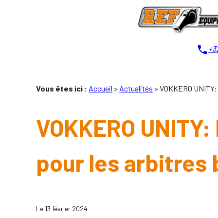
Panneau de gestion des cookies
phone
+32
Vous êtes ici :
Accueil
>
Actualités
> VOKKERO UNITY: le
VOKKERO UNITY: l
pour les arbitres 
Le
13 février 2024