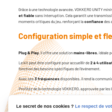
Grâce à une technologie avancée, VOKKERO UNITY minimi
et fiable
sans interruption. Cela garantit une transmiss
moments critiques du jeu, renforçant la
confiance
des a
Configuration simple et fle
Plug & Play
, il offre une solution
mains-libres
, idéale 
Le kit peut être configuré pour accueillir de
2 à 4 utilis
fonction des besoins spécifiques de l'événement.
Avec ses
3 fréquences
disponibles, il rend la communi
Profitez de la technologie VOKKERO, approuvée par les l
Contactez-nous.
Le secret de nos cookies ?
Le respect de vot