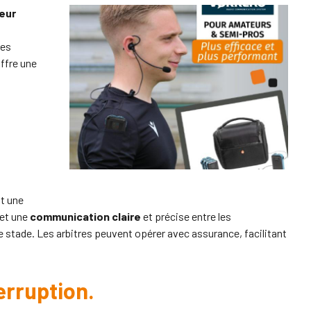
eur
les
offre une
t une
met une
communication claire
et précise entre les
stade. Les arbitres peuvent opérer avec assurance, facilitant
erruption.